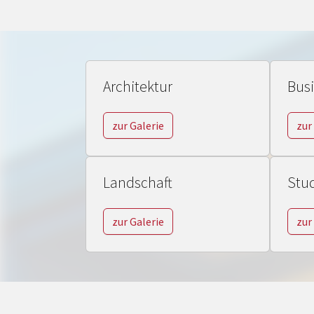
Architektur
Bus
zur Galerie
zur
Landschaft
Stu
zur Galerie
zur