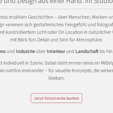
ie und Design aus einer Hand. Im Studi
otos erzählen Geschichten – über Menschen, Marken un
gn vereinen sich gestalterisches Feingefühl und fotogra
mit kontrolliertem Licht oder On Location in natürlich
mit Blick fürs Detail und Sinn für Atmosphäre.
ess
und
Industrie
über
Interieur
und
Landschaft
bis hi
kt individuell in Szene. Dabei steht immer eines im Mittel
bei nahtlos ineinander – für visuelle Konzepte, die wir
bleiben.
Jetzt Fotostrecke buchen