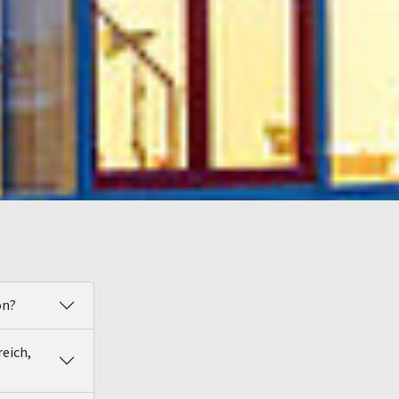
on?
reich,