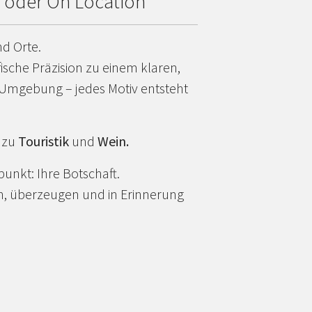
o oder On Location
d Orte.
fische Präzision zu einem klaren,
er Umgebung – jedes Motiv entsteht
n zu
Touristik
und
Wein.
punkt: Ihre Botschaft.
ken, überzeugen und in Erinnerung