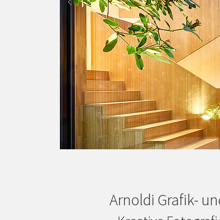
Previous
Business
Architektur
Industrie
Interieur
Landschaft
Studio
Touristik
Wein
Arnoldi Grafik- u